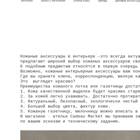
логотипа
папка с логотипом
ателье кожа
тренды
деловые аксессу
Кожаные аксессуары в интерьере –это всегда акту
предлагают широкий выбор кожаных аксессуаров св
К подобным предметам относятся в первую очередь
Возможно, кожаные интерьерные аксессуары вам по
Где вы храните ключи, корреспонденцию, мелкую к
Это выглядит красиво?
Преимущества кожаного лотка или газетницы доста
1. Кожа качественной выделки будет красиво стар
2. За кожей легко ухаживать. Достаточно протира
3. Натуральный, безопасный, экологически чистый
4. Большой выбор цвета, фактур кожи.
5. Кожаную газетницу, мелочницу можно вписать в
В магазине - ателье Cadeau Market мы принмаем з
по вашим эскизам и техническому заданию.