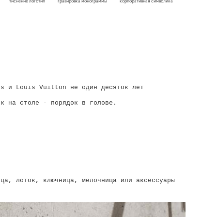
тиснение логотип
гравировка монограммы
корпоративная символика
es и Louis Vuitton не один десяток лет
ок на столе - порядок в голове.
ица, лоток, ключница, мелочница или аксессуары