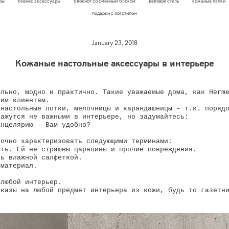
ары
бизнес аксессуары
блокнот со сменным блоком
деловой стиль
кожаные папки
подарки с логотипом
January 23, 2018
Кожаные настольные аксессуары в интерьере
ально, модно и практично. Такие уважаемые дома, как Herm
оим клиентам.
 настольные лотки, мелочницы и карандашницы – т.к. поряд
кажутся не важными в интерьере, но задумайтесь:
анцелярию – Вам удобно?
точно характеризовать следующими терминами:
еть. Ей не страшны царапины и прочие повреждения.
ть влажной салфеткой.
 материал.
 любой интерьер.
аказы на любой предмет интерьера из кожи, будь то газетн