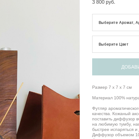
3 800 pуб.
Выберите Аромат, А
Выберите Цвет
ДОБАВ
Размер 7 х 7 х 7 см
Материал 100% натура
Футляр ароматическог
качества. Кожаный ак
поставить диффузор в
на любимую тумбу, на
быстрее испаряться и
Диффузор объемом 100