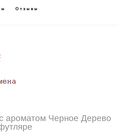
ты
ты
Отзывы
Отзывы
с ароматом Черное Дерево
футляре