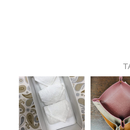
Т
Кожаный лоток для
Мелочниц
ванной комнаты
натурально
8 500 pуб.
4 600 pу