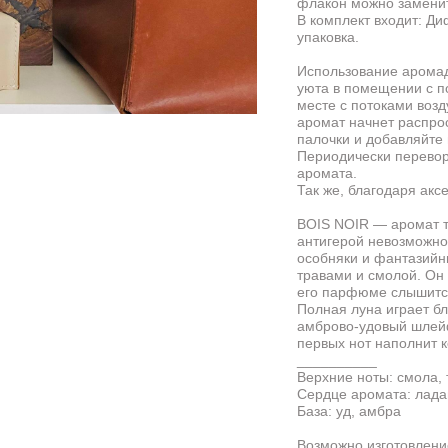
флакон можно заменит
В комплект входит: Д
упаковка.
Использование аромад
уюта в помещении с п
месте с потоками возду
аромат начнет распрос
палочки и добавляйте 
Периодически перевор
аромата.
Так же, благодаря акс
BOIS NOIR — аромат т
антигерой невозможно
особняки и фантазийн
травами и смолой. Он 
его парфюме слышится
Полная луна играет бл
амброво-удовый шлей
первых нот наполнит 
__________
Верхние ноты: смола,
Сердце аромата: лада
База: уд, амбра
Возможно изготовлени