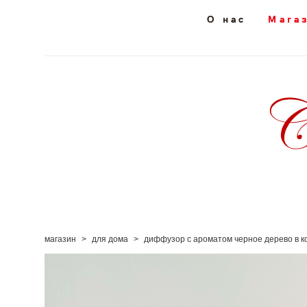
О нас
О нас
Мага
Мага
магазин
>
для дома
>
диффузор с ароматом черное дерево в 