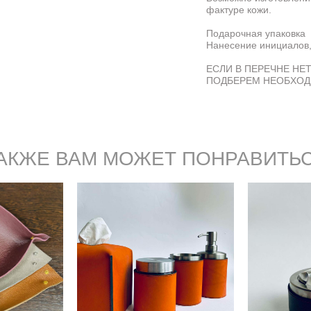
фактуре кожи.
Подарочная упаковка
Нанесение инициалов,
ЕСЛИ В ПЕРЕЧНЕ НЕ
ПОДБЕРЕМ НЕОБХОД
АКЖЕ ВАМ МОЖЕТ ПОНРАВИТЬ
Набор для ванной
а из
Пепельн
комнаты из фактурной
й кожи
с отде
кожи
б.
5
18 000 pуб.