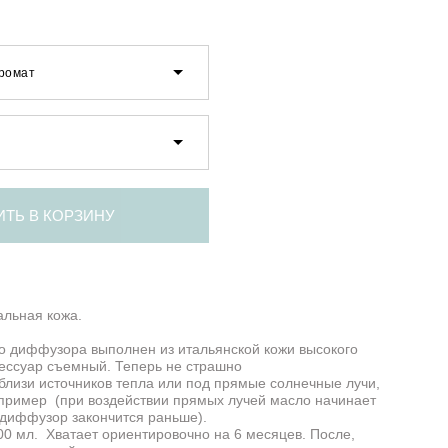
ромат
ИТЬ В КОРЗИНУ
льная кожа.
о диффузора выполнен из итальянской кожи высокого
сессуар съемный. Теперь не страшно
близи источников тепла или под прямые солнечные лучи,
пример (при воздействии прямых лучей масло начинает
 диффузор закончится раньше).
 мл. Хватает ориентировочно на 6 месяцев. После,