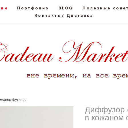
зин
зин
Портфолио
Портфолио
BLOG
BLOG
Полезные сове
Полезные сове
Контакты/ Доставка
Контакты/ Доставка
кожаном футляре
Диффузор 
в кожаном 