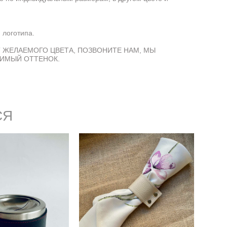
 логотипа.
Т ЖЕЛАЕМОГО ЦВЕТА, ПОЗВОНИТЕ НАМ, МЫ
ИМЫЙ ОТТЕНОК.
СЯ
Сервировочное кольцо
ица бездымная
для салфеток из
лкой из кожи
натуральной кожи
 000 pуб.
1 500 pуб.