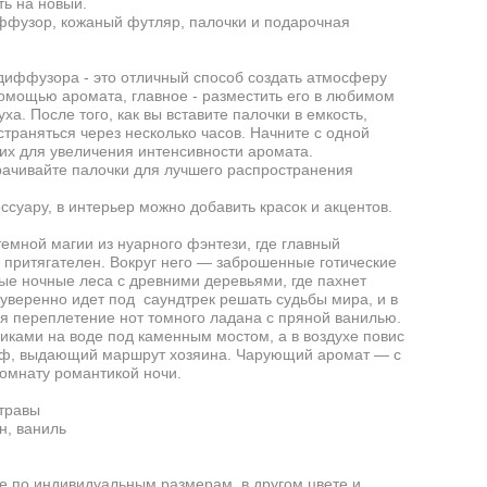
ь на новый.
иффузор, кожаный футляр, палочки и подарочная
иффузора - это отличный способ создать атмосферу
омощью аромата, главное - разместить его в любимом
ха. После того, как вы вставите палочки в емкость,
траняться через несколько часов. Начните с одной
их для увеличения интенсивности аромата.
ачивайте палочки для лучшего распространения
ессуару, в интерьер можно добавить красок и акцентов.
емной магии из нуарного фэнтези, где главный
 притягателен. Вокруг него — заброшенные готические
ые ночные леса с древними деревьями, где пахнет
уверенно идет под саундтрек решать судьбы мира, и в
 переплетение нот томного ладана с пряной ванилью.
иками на воде под каменным мостом, а в воздухе повис
ф, выдающий маршрут хозяина. Чарующий аромат — с
комнату романтикой ночи.
 травы
н, ваниль
е по индивидуальным размерам, в другом цвете и