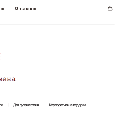
ты
ты
Отзывы
Отзывы
ги
|
Для путешествия
|
Корпоративные подарки