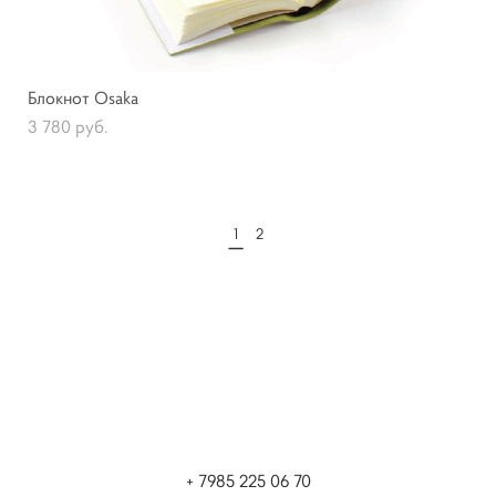
Блокнот Osaka
3 780 pуб.
1
2
+ 7985 225 06 70