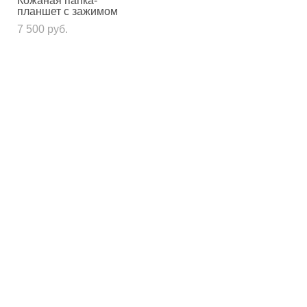
Кожаная папка-
планшет с зажимом
7 500 pуб.